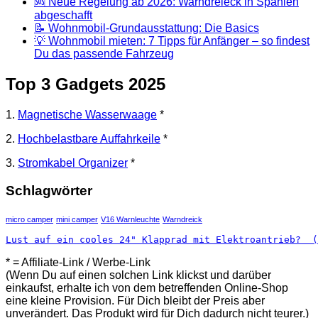
🆘 Neue Regelung ab 2026: Warndreieck in Spanien
abgeschafft
📝 Wohnmobil-Grundausstattung: Die Basics
💡 Wohnmobil mieten: 7 Tipps für Anfänger – so findest
Du das passende Fahrzeug
Top 3 Gadgets 2025
1.
Magnetische Wasserwaage
*
2.
Hochbelastbare Auffahrkeile
*
3.
Stromkabel Organizer
*
Schlagwörter
micro camper
mini camper
V16 Warnleuchte
Warndreick
Lust auf ein cooles 24" Klapprad mit Elektroantrieb?  (
* = Affiliate-Link / Werbe-Link
(Wenn Du auf einen solchen Link klickst und darüber
einkaufst, erhalte ich von dem betreffenden Online-Shop
eine kleine Provision. Für Dich bleibt der Preis aber
unverändert. Das Produkt wird für Dich dadurch nicht teurer.)