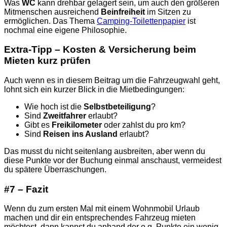
Was
WC
kann drehbar gelagert sein, um auch den größeren
Mitmenschen ausreichend
Beinfreiheit
im Sitzen zu
ermöglichen. Das Thema
Camping-Toilettenpapier
ist
nochmal eine eigene Philosophie.
Extra-Tipp – Kosten & Versicherung beim
Mieten kurz prüfen
Auch wenn es in diesem Beitrag um die Fahrzeugwahl geht,
lohnt sich ein kurzer Blick in die Mietbedingungen:
Wie hoch ist die
Selbstbeteiligung
?
Sind
Zweitfahrer
erlaubt?
Gibt es
Freikilometer
oder zahlst du pro km?
Sind
Reisen ins Ausland
erlaubt?
Das musst du nicht seitenlang ausbreiten, aber wenn du
diese Punkte vor der Buchung einmal anschaust, vermeidest
du spätere Überraschungen.
#7 – Fazit
Wenn du zum ersten Mal mit einem Wohnmobil Urlaub
machen und dir ein entsprechendes Fahrzeug mieten
möchtest, dann kannst du anhand der o.g. Punkte ein wenig