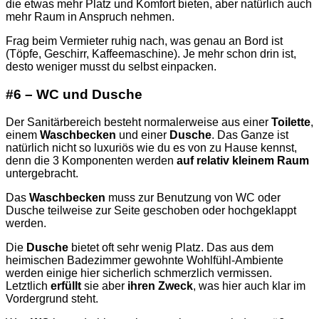
die etwas mehr Platz und Komfort bieten, aber natürlich auch
mehr Raum in Anspruch nehmen.
Frag beim Vermieter ruhig nach, was genau an Bord ist
(Töpfe, Geschirr, Kaffeemaschine). Je mehr schon drin ist,
desto weniger musst du selbst einpacken.
#6 – WC und Dusche
Der Sanitärbereich besteht normalerweise aus einer
Toilette
,
einem
Waschbecken
und einer
Dusche
. Das Ganze ist
natürlich nicht so luxuriös wie du es von zu Hause kennst,
denn die 3 Komponenten werden
auf relativ kleinem Raum
untergebracht.
Das
Waschbecken
muss zur Benutzung von WC oder
Dusche teilweise zur Seite geschoben oder hochgeklappt
werden.
Die
Dusche
bietet oft sehr wenig Platz. Das aus dem
heimischen Badezimmer gewohnte Wohlfühl-Ambiente
werden einige hier sicherlich schmerzlich vermissen.
Letztlich
erfüllt
sie aber
ihren Zweck
, was hier auch klar im
Vordergrund steht.