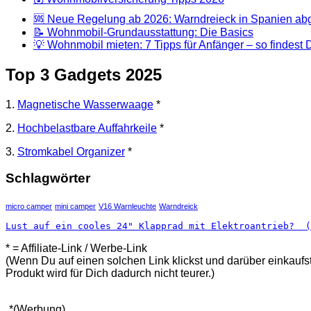
🆘 Neue Regelung ab 2026: Warndreieck in Spanien abg
📝 Wohnmobil-Grundausstattung: Die Basics
💡 Wohnmobil mieten: 7 Tipps für Anfänger – so findes
Top 3 Gadgets 2025
1.
Magnetische Wasserwaage
*
2.
Hochbelastbare Auffahrkeile
*
3.
Stromkabel Organizer
*
Schlagwörter
micro camper
mini camper
V16 Warnleuchte
Warndreick
Lust auf ein cooles 24" Klapprad mit Elektroantrieb?  (
* = Affiliate-Link / Werbe-Link
(Wenn Du auf einen solchen Link klickst und darüber einkaufst
Produkt wird für Dich dadurch nicht teurer.)
*(Werbung)