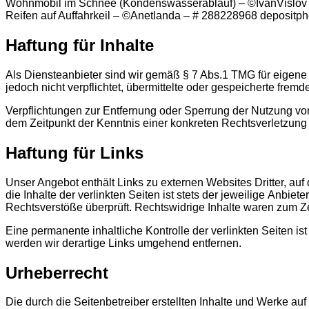
Wohnmobil im Schnee (Kondenswasserablauf) – ©IvanVislov
Reifen auf Auffahrkeil – ©Anetlanda – # 288228968 depositp
Haftung für Inhalte
Als Diensteanbieter sind wir gemäß § 7 Abs.1 TMG für eigene 
jedoch nicht verpflichtet, übermittelte oder gespeicherte fre
Verpflichtungen zur Entfernung oder Sperrung der Nutzung von
dem Zeitpunkt der Kenntnis einer konkreten Rechtsverletzun
Haftung für Links
Unser Angebot enthält Links zu externen Websites Dritter, au
die Inhalte der verlinkten Seiten ist stets der jeweilige Anbie
Rechtsverstöße überprüft. Rechtswidrige Inhalte waren zum Ze
Eine permanente inhaltliche Kontrolle der verlinkten Seiten 
werden wir derartige Links umgehend entfernen.
Urheberrecht
Die durch die Seitenbetreiber erstellten Inhalte und Werke au