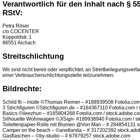
Verantwortlich für den Inhalt nach § 5
RStV:
Petra Röser
c/o COCENTER
Koppoldstr. 1
86551 Aichach
Streitschlichtung
Wir sind nicht bereit oder verpflichtet, an Streitbeilegungsverf
einer Verbraucherschlichtungsstelle teilzunehmen.
Bildrechte:
Schild fit – müde ©Thomas Reimer – #188939508 Fotolia.com
3 Strichfiguren ©Strichfiguren.de – #164367110 Fotolia.com /
Basics ©ileezhun – #165804268 Fotolia.com / stock.adobe.c
Silhouette Wohnwagen ©JiSign- #189938940 Fotolia.com / s
Toilettenpapier-Rolle mit Blumen @Von Mari – # 284854131 
Camper on the beach – ©anetlanda – # 317202392 stock.ad
Gasflaschen – ©by-studio – # 67879257 stock.adobe.com