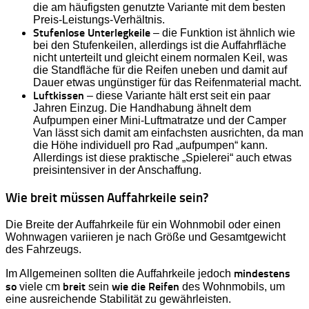
die am häufigsten genutzte Variante mit dem besten
Preis-Leistungs-Verhältnis.
Stufenlose Unterlegkeile
– die Funktion ist ähnlich wie
bei den Stufenkeilen, allerdings ist die Auffahrfläche
nicht unterteilt und gleicht einem normalen Keil, was
die Standfläche für die Reifen uneben und damit auf
Dauer etwas ungünstiger für das Reifenmaterial macht.
Luftkissen
– diese Variante hält erst seit ein paar
Jahren Einzug. Die Handhabung ähnelt dem
Aufpumpen einer Mini-Luftmatratze und der Camper
Van lässt sich damit am einfachsten ausrichten, da man
die Höhe individuell pro Rad „aufpumpen“ kann.
Allerdings ist diese praktische „Spielerei“ auch etwas
preisintensiver in der Anschaffung.
Wie breit müssen Auffahrkeile sein?
Die Breite der Auffahrkeile für ein Wohnmobil oder einen
Wohnwagen variieren je nach Größe und Gesamtgewicht
des Fahrzeugs.
mindestens
Im Allgemeinen sollten die Auffahrkeile jedoch
so
breit
wie die Reifen
viele cm
sein
des Wohnmobils, um
eine ausreichende Stabilität zu gewährleisten.